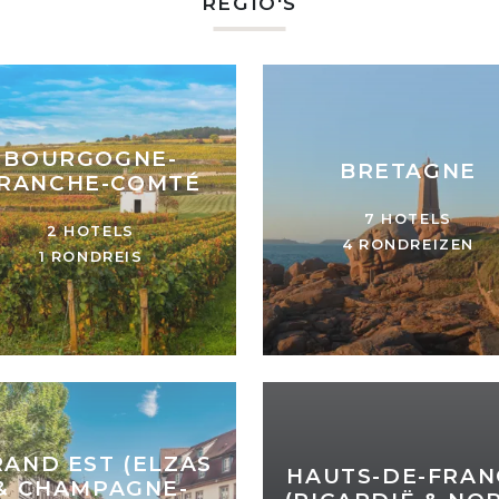
REGIO'S
BOURGOGNE-
BRETAGNE
RANCHE-COMTÉ
7 HOTELS
2 HOTELS
4 RONDREIZEN
1 RONDREIS
AND EST (ELZAS
HAUTS-DE-FRAN
& CHAMPAGNE-