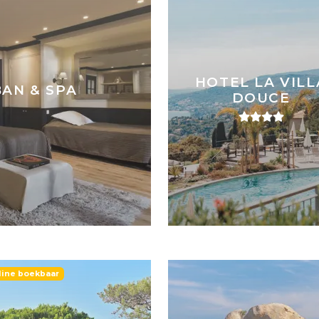
HOTEL LA VILL
AN & SPA
DOUCE
ine boekbaar