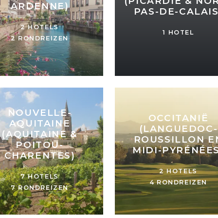
(PICARDIË & NO
ARDENNE)
PAS-DE-CALAIS
2 HOTELS
1 HOTEL
2 RONDREIZEN
NOUVELLE-
OCCITANIË
AQUITAINE
(LANGUEDOC-
(AQUITAINE &
ROUSSILLON E
POITOU-
MIDI-PYRÉNÉES
CHARENTES)
2 HOTELS
7 HOTELS
4 RONDREIZEN
7 RONDREIZEN