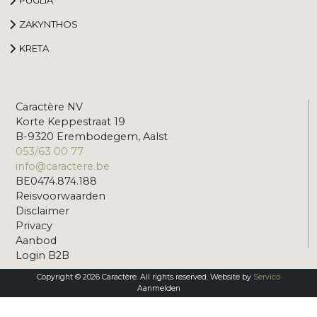
ZAKYNTHOS
KRETA
Caractère NV
Korte Keppestraat 19
B-9320 Erembodegem, Aalst
053/63 00 77
info@caractere.be
BE0474.874.188
Reisvoorwaarden
Disclaimer
Privacy
Aanbod
Login B2B
Copyright © 2026 Caractère. All rights reserved. Website by
Servico
Aanmelden