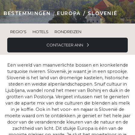
BESTEMMINGEN
EUROPA
SLOVENIË
REGIO'S
HOTELS
RONDREIZEN
CONTACTEER ANN
Een wereld van maanverlichte bossen en kronkelende
turquoise rivieren. Slovenië, je waant je in een sprookje.
Slovenië is het land van dromerige kastelen, historische
steden en weidse alpenlandschappen. Snuif cultuur in
Ljubljana, wandel rond het meer van Bohinj en duik in de
grotten van Postonja. Vergeet intussen niet te genieten
van de aparte mix van drie culturen die blenden als melk
in je koffie. Ook in het voor- en najaar is Slovenië de
moeite waard om te ontdekken. je geniet er het hele jaar
door van de veranderende kleuren van de natuur en de
zachtheid van licht. Dit stukje Europa is één van de
mooiste plekjes op aarde. Je sluit het moeiteloos in je