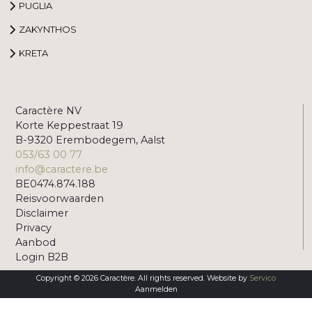
PUGLIA
ZAKYNTHOS
KRETA
Caractère NV
Korte Keppestraat 19
B-9320 Erembodegem, Aalst
053/63 00 77
info@caractere.be
BE0474.874.188
Reisvoorwaarden
Disclaimer
Privacy
Aanbod
Login B2B
Copyright © 2026 Caractère. All rights reserved. Website by
Servico
Aanmelden