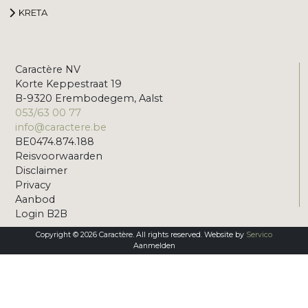
KRETA
Caractère NV
Korte Keppestraat 19
B-9320 Erembodegem, Aalst
053/63 00 77
info@caractere.be
BE0474.874.188
Reisvoorwaarden
Disclaimer
Privacy
Aanbod
Login B2B
Copyright © 2026 Caractère. All rights reserved. Website by
Servico
Aanmelden