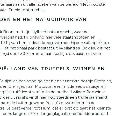
stenaars aan uit alle hoeken van de wereld. 'Het mooiste
ak. En niet onterecht...
ANDEN EN HET NATUURPARK VAN
Brioni met zijn idyllisch natuurpracht, waar de
nverblijf had. Hij ontving hier vele staatshoofden en
die hij van hen cadeau kreeg, vormde hij een safaripark op
. Het nationaal park bestaat uit 14 eilandjes. Ook leuk is het
ngd door 30 kilometer aan kustlijn, bezaaid met vele
RIË: LAND VAN TRUFFELS, WIJNEN EN
 Je rijdt via het hoog gelegen en versterkte dorpje Grožnjan,
es en pleintjes naar Motovun, een middeleeuws stadje, en
rijk 'truffelcentrum'. Al in de oudheid wilden Romeinse
rden... Jaarlijks vindt hier nog steeds een truffeljaarmarkt
j Beram de buitengewone fresco's bewonderen in de
tre. Je gaat verder tot Hum, dat er prat op gaat het kleinste
ker eens langs de 7 km lange glagolitische beeldenroute: 11