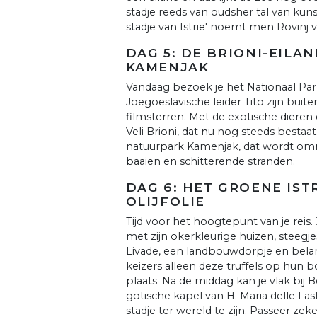
stadje reeds van oudsher tal van kun
stadje van Istrië' noemt men Rovinj va
DAG 5: DE BRIONI-EIL
KAMENJAK
Vandaag bezoek je het Nationaal Park 
Joegoeslavische leider Tito zijn buite
filmsterren. Met de exotische dieren 
Veli Brioni, dat nu nog steeds bestaat
natuurpark Kamenjak, dat wordt omri
baaien en schitterende stranden.
DAG 6: HET GROENE IST
OLIJFOLIE
Tijd voor het hoogtepunt van je reis.
met zijn okerkleurige huizen, steegj
Livade, een landbouwdorpje en belang
keizers alleen deze truffels op hun bo
plaats. Na de middag kan je vlak bi
gotische kapel van H. Maria delle Las
stadje ter wereld te zijn. Passeer ze