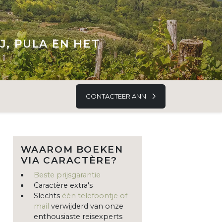
J, PULA EN HET
CONTACTEER ANN
WAAROM BOEKEN
VIA CARACTÈRE?
Beste prijsgarantie
Caractère extra's
Slechts
één telefoontje of
mail
verwijderd van onze
enthousiaste reisexperts