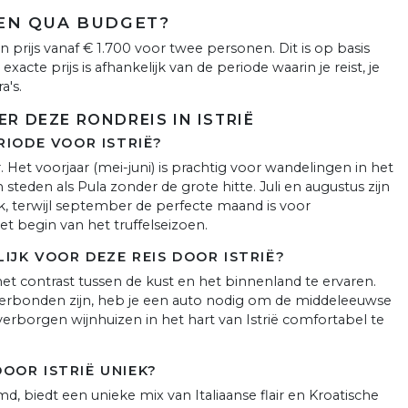
EN QUA BUDGET?
 prijs vanaf € 1.700 voor twee personen. Dit is op basis
xacte prijs is afhankelijk van de periode waarin je reist, je
a's.
R DEZE RONDREIS IN ISTRIË
RIODE VOOR ISTRIË?
Het voorjaar (mei-juni) is prachtig voor wandelingen in het
eden als Pula zonder de grote hitte. Juli en augustus zijn
k, terwijl september de perfecte maand is voor
t begin van het truffelseizoen.
IJK VOOR DEZE REIS DOOR ISTRIË?
et contrast tussen de kust en het binnenland te ervaren.
rbonden zijn, heb je een auto nodig om de middeleeuwse
rborgen wijnhuizen in het hart van Istrië comfortabel te
OOR ISTRIË UNIEK?
d, biedt een unieke mix van Italiaanse flair en Kroatische