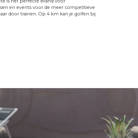
te is het perfecte eiland voor
passen en events voor de meer competitieve
jaar door trainen. Op 4 km kan je golfen bij