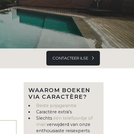
CONTACTEER ILSE
WAAROM BOEKEN
VIA CARACTÈRE?
Beste prijsgarantie
Caractère extra's
Slechts
één telefoontje of
mail
verwijderd van onze
enthousiaste reisexperts