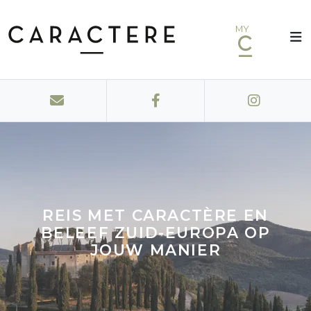
MY
REIS MET CARACTÈRE EN
BELEEF ZUID-EUROPA OP
JOUW MANIER