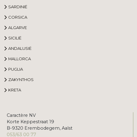
SARDINIË
CORSICA
ALGARVE
SICILIË
ANDALUSIË
MALLORCA
PUGLIA
ZAKYNTHOS
KRETA
Caractère NV
Korte Keppestraat 19
B-9320 Erembodegem, Aalst
053/63 00 77