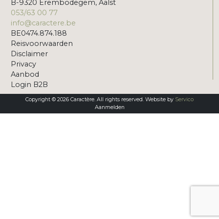
B-9320 Erembodegem, Aalst
053/63 00 77
info@caractere.be
BE0474.874.188
Reisvoorwaarden
Disclaimer
Privacy
Aanbod
Login B2B
Copyright © 2026 Caractère. All rights reserved. Website by
Servico
Aanmelden