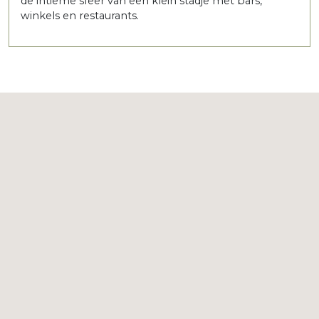
de intieme sfeer van een klein stadje met bars,
winkels en restaurants.