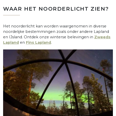
WAAR HET NOORDERLICHT ZIEN?
Het noorderlicht kan worden waargenomen in diverse
noordelijke bestemmingen zoals onder andere Lapland
en IJsland. Ontdek onze winterse belevingen in
Zweeds
Lapland
en
Fins Lapland
.