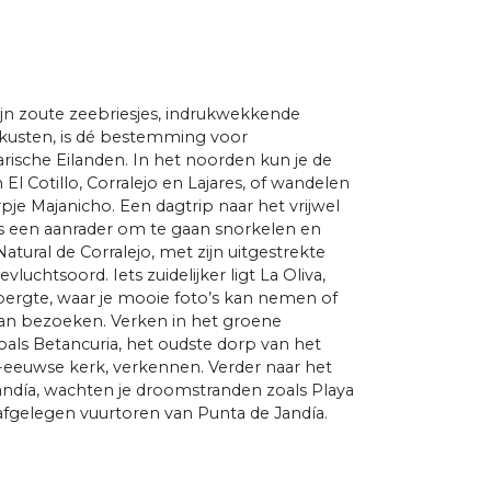
jn zoute zeebriesjes, indrukwekkende
 kusten, is dé bestemming voor
rische Eilanden. In het noorden kun je de
 El Cotillo, Corralejo en Lajares, of wandelen
pje Majanicho. Een dagtrip naar het vrijwel
s een aanrader om te gaan snorkelen en
tural de Corralejo, met zijn uitgestrekte
vluchtsoord. Iets zuidelijker ligt La Oliva,
ergte, waar je mooie foto’s kan nemen of
kan bezoeken. Verken in het groene
oals Betancuria, het oudste dorp van het
7e-eeuwse kerk, verkennen. Verder naar het
Jandía, wachten je droomstranden zoals Playa
 afgelegen vuurtoren van Punta de Jandía.