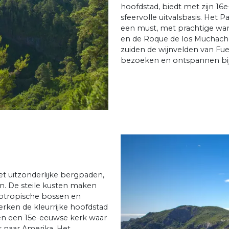
hoofdstad, biedt met zijn 16
sfeervolle uitvalsbasis. Het P
een must, met prachtige wa
en de Roque de los Muchachos
zuiden de wijnvelden van Fue
bezoeken en ontspannen bij 
et uitzonderlijke bergpaden,
n. De steile kusten maken
ubtropische bossen en
rken de kleurrijke hoofdstad
 en een 15e-eeuwse kerk waar
 naar Amerika. Het