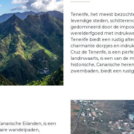
Tenerife, het meest bezochte
levendige steden, schittere
gedomineerd door de imposa
werelderfgoed met indrukw
Tenerife biedt een rustig alt
charmante dorpjes en indruk
Cruz de Tenerife, is een perf
landinwaarts, is een van de m
historische, Canarische heren
zwembaden, biedt een rustg
Canarische Eilanden, is een
aire wandelpaden,