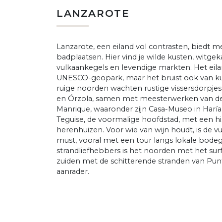
LANZAROTE
Lanzarote, een eiland vol contrasten, biedt 
badplaatsen. Hier vind je wilde kusten, witge
vulkaankegels en levendige markten. Het eilan
UNESCO-geopark, maar het bruist ook van ku
ruige noorden wachten rustige vissersdorpjes 
en Órzola, samen met meesterwerken van de 
Manrique, waaronder zijn Casa-Museo in Haría
Teguise, de voormalige hoofdstad, met een h
herenhuizen. Voor wie van wijn houdt, is de v
must, vooral met een tour langs lokale bodeg
strandliefhebbers is het noorden met het surf
zuiden met de schitterende stranden van Pun
aanrader.