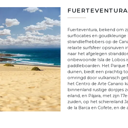
FUERTEVENTURA
Fuerteventura, bekend om zi
surflocaties en goudkleurige
strandliefhebbers op de Cana
relaxte surfsfeer opsnuiven in
naar het afgelegen stranddor
onbewoonde Isla de Lobos i
paddleboarden. Het Parque Na
duinen, biedt een prachtig toe
omringd door vulkanisch geb
het Centro de Arte Canario 
binnenland rustige dorpjes z
eiland, en Pájara, met zijn 1
zuiden, op het schiereiland 
de la Barca en Cofete, en de