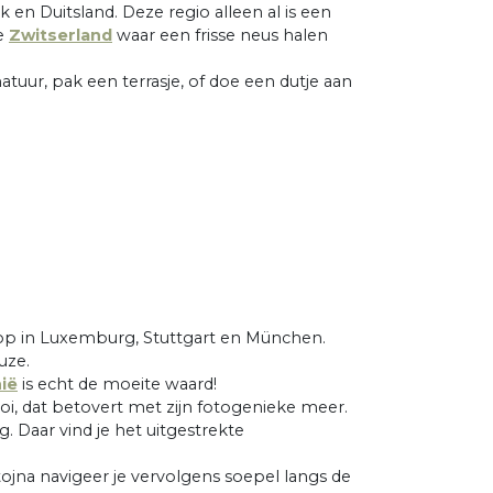
k en Duitsland. Deze regio alleen al is een
ie
Zwitserland
waar een frisse neus halen
atuur, pak een terrasje, of doe een dutje aan
kstop in Luxemburg, Stuttgart en München.
uze.
ië
is echt de moeite waard!
i, dat betovert met zijn fotogenieke meer.
 Daar vind je het uitgestrekte
tojna navigeer je vervolgens soepel langs de