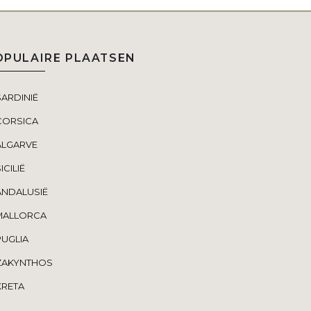
OPULAIRE PLAATSEN
SARDINIË
CORSICA
ALGARVE
ICILIË
ANDALUSIË
MALLORCA
PUGLIA
ZAKYNTHOS
KRETA