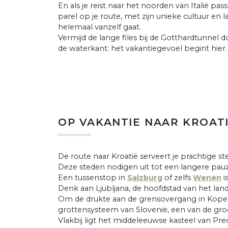
En als je reist naar het noorden van Italië pas
parel op je route, met zijn unieke cultuur e
helemaal vanzelf gaat.
Vermijd de lange files bij de Gotthardtunnel d
de waterkant: het vakantiegevoel begint hier.
OP VAKANTIE NAAR KROAT
De route naar Kroatië serveert je prachtige s
Deze steden nodigen uit tot een langere pau
Een tussenstop in
Salzburg
of zelfs
Wenen
i
Denk aan Ljubljana, de hoofdstad van het la
Om de drukte aan de grensovergang in Koper 
grottensysteem van Slovenië, een van de groo
Vlakbij ligt het middeleeuwse kasteel van Pre