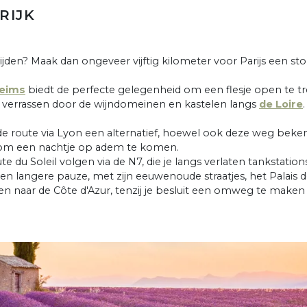
RIJK
mijden? Maak dan ongeveer vijftig kilometer voor Parijs een st
eims
biedt de perfecte gelegenheid om een flesje open te tr
dan verrassen door de wijndomeinen en kastelen langs
de Loire
iedt de route via Lyon een alternatief, hoewel ook deze weg bek
 om een nachtje op adem te komen.
e du Soleil volgen via de N7, die je langs verlaten tankstatio
 een langere pauze, met zijn eeuwenoude straatjes, het Palai
den naar de Côte d'Azur, tenzij je besluit een omweg te maken 