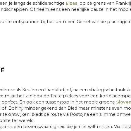
seer je langs de schilderachtige
Elzas
, op de grens van Frankrij
n landschappen. Of neem eens een heerlijke pauze in het moo
oor te ontspannen bij het Uri-meer. Geniet van de prachtige n
IË
teden zoals Keulen en Frankfurt, of, na een strategische tan
ze maar het zijn ook perfecte plekjes voor een korte adempa
s perfect. En ook een tussenstop in het mooie groene
Sloven
nd of Bohinj, minder gekend dan Bled maar minstens even moo
te ontwijken, biedt de route via Postojna een slimme omweg.
tste ter wereld.
djama, een bezienswaardigheid die je niet wilt missen. Via Pos