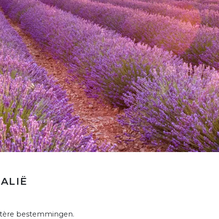
ALIË
actère bestemmingen.