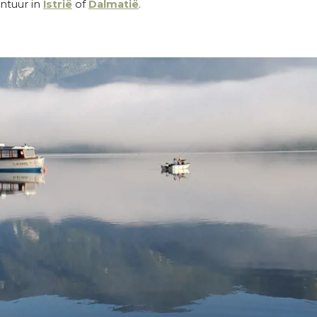
ntuur in
Istrië
of
Dalmatië
.