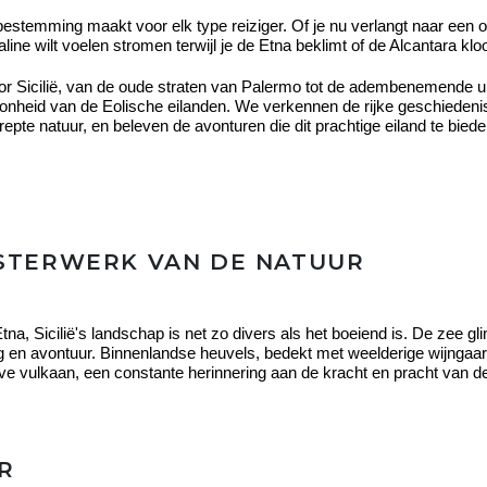
opbestemming maakt voor elk type reiziger. Of je nu verlangt naar een 
aline wilt voelen stromen terwijl je de Etna beklimt of de Alcantara kloo
r Sicilië, van de oude straten van Palermo tot de adembenemende uit
choonheid van de Eolische eilanden. We verkennen de rijke geschiedeni
e natuur, en beleven de avonturen die dit prachtige eiland te bieden
ESTERWERK VAN DE NATUUR
na, Sicilië's landschap is net zo divers als het boeiend is. De zee 
g en avontuur. Binnenlandse heuvels, bedekt met weelderige wijngaarde
ve vulkaan, een constante herinnering aan de kracht en pracht van de
R