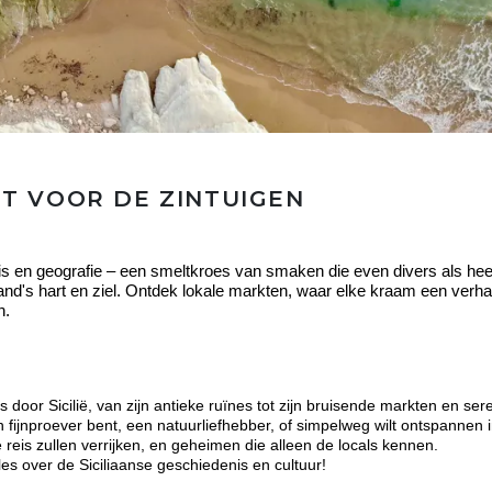
T VOOR DE ZINTUIGEN
nis en geografie – een smeltkroes van smaken die even divers als heer
iland's hart en ziel. Ontdek lokale markten, waar elke kraam een verhaa
n.
oor Sicilië, van zijn antieke ruïnes tot zijn bruisende markten en ser
fijnproever bent, een natuurliefhebber, of simpelweg wilt ontspannen in
je reis zullen verrijken, en geheimen die alleen de locals kennen.
es over de Siciliaanse geschiedenis en cultuur!