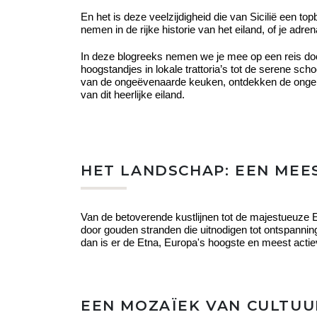
En het is deze veelzijdigheid die van Sicilië een t
nemen in de rijke historie van het eiland, of je adren
In deze blogreeks nemen we je mee op een reis doo
hoogstandjes in lokale trattoria’s tot de serene s
van de ongeëvenaarde keuken, ontdekken de ongerept
van dit heerlijke eiland.
HET LANDSCHAP: EEN ME
Van de betoverende kustlijnen tot de majestueuze Et
door gouden stranden die uitnodigen tot ontspannin
dan is er de Etna, Europa's hoogste en meest actie
EEN MOZAÏEK VAN CULTUU