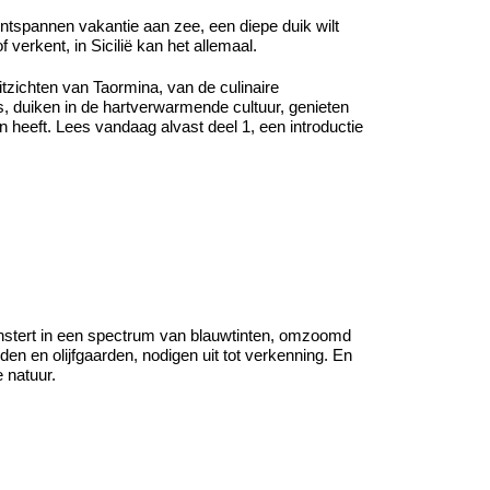
ontspannen vakantie aan zee, een diepe duik wilt
f verkent, in Sicilië kan het allemaal.
zichten van Taormina, van de culinaire
s, duiken in de hartverwarmende cultuur, genieten
 heeft. Lees vandaag alvast deel 1, een introductie
glinstert in een spectrum van blauwtinten, omzoomd
n en olijfgaarden, nodigen uit tot verkenning. En
 natuur.