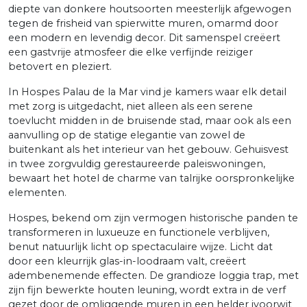
diepte van donkere houtsoorten meesterlijk afgewogen
tegen de frisheid van spierwitte muren, omarmd door
een modern en levendig decor. Dit samenspel creëert
een gastvrije atmosfeer die elke verfijnde reiziger
betovert en pleziert.
In Hospes Palau de la Mar vind je kamers waar elk detail
met zorg is uitgedacht, niet alleen als een serene
toevlucht midden in de bruisende stad, maar ook als een
aanvulling op de statige elegantie van zowel de
buitenkant als het interieur van het gebouw. Gehuisvest
in twee zorgvuldig gerestaureerde paleiswoningen,
bewaart het hotel de charme van talrijke oorspronkelijke
elementen.
Hospes, bekend om zijn vermogen historische panden te
transformeren in luxueuze en functionele verblijven,
benut natuurlijk licht op spectaculaire wijze. Licht dat
door een kleurrijk glas-in-loodraam valt, creëert
adembenemende effecten. De grandioze loggia trap, met
zijn fijn bewerkte houten leuning, wordt extra in de verf
gezet door de omliggende muren in een helder ivoorwit