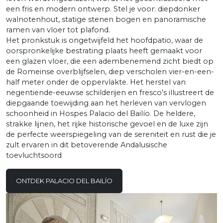
een fris en modern ontwerp. Stel je voor: diepdonker
walnotenhout, statige stenen bogen en panoramische
ramen van vloer tot plafond.
Het pronkstuk is ongetwijfeld het hoofdpatio, waar de
oorspronkelijke bestrating plaats heeft gemaakt voor
een glazen vloer, die een adembenemend zicht biedt op
de Romeinse overblijfselen, diep verscholen vier-en-een-
half meter onder de oppervlakte. Het herstel van
negentiende-eeuwse schilderijen en fresco's illustreert de
diepgaande toewijding aan het herleven van vervlogen
schoonheid in Hospes Palacio del Bailío. De heldere,
strakke lijnen, het rijke historische gevoel en de luxe zijn
de perfecte weerspiegeling van de sereniteit en rust die je
zult ervaren in dit betoverende Andalusische
toevluchtsoord
ONTDEK PALACIO DEL BAILÍO