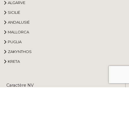
ALGARVE
SICILIË
ANDALUSIË
MALLORCA
PUGLIA
ZAKYNTHOS
KRETA
Caractère NV
Korte Keppestraat 19
B-9320 Erembodegem, Aalst
053/63 00 77
info@caractere.be
BE0474.874.188
Reisvoorwaarden
Disclaimer