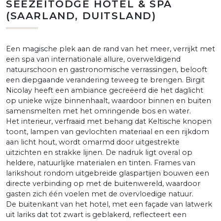
SEEZEITODGE HOTEL & SPA
(SAARLAND, DUITSLAND)
Een magische plek aan de rand van het meer, verrijkt met
een spa van internationale allure, overweldigend
natuurschoon en gastronomische verrassingen, belooft
een diepgaande verandering teweeg te brengen. Birgit
Nicolay heeft een ambiance gecreëerd die het daglicht
op unieke wijze binnenhaalt, waardoor binnen en buiten
samensmelten met het omringende bos en water.
Het interieur, verfraaid met behang dat Keltische knopen
toont, lampen van gevlochten materiaal en een rijkdom
aan licht hout, wordt omarmd door uitgestrekte
uitzichten en strakke lijnen. De nadruk ligt overal op
heldere, natuurlijke materialen en tinten. Frames van
larikshout rondom uitgebreide glaspartijen bouwen een
directe verbinding op met de buitenwereld, waardoor
gasten zich één voelen met de overvloedige natuur.
De buitenkant van het hotel, met een façade van latwerk
uit lariks dat tot zwart is geblakerd, reflecteert een