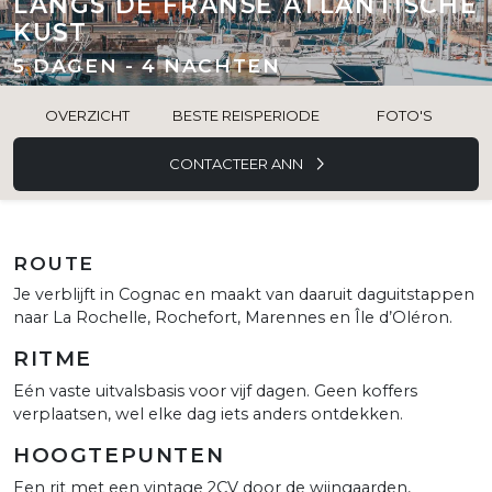
LANGS DE FRANSE ATLANTISCHE
KUST
5 DAGEN - 4 NACHTEN
OVERZICHT
BESTE REISPERIODE
FOTO'S
CONTACTEER ANN
ROUTE
Je verblijft in Cognac en maakt van daaruit daguitstappen
naar La Rochelle, Rochefort, Marennes en Île d’Oléron.
RITME
Eén vaste uitvalsbasis voor vijf dagen. Geen koffers
verplaatsen, wel elke dag iets anders ontdekken.
HOOGTEPUNTEN
Een rit met een vintage 2CV door de wijngaarden,