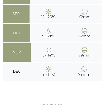
SEP
12 - 25°C
52mm
OCT
9 - 21°C
62mm
NOV
5 - 14°C
79mm
DEC
3 - 11°C
78mm