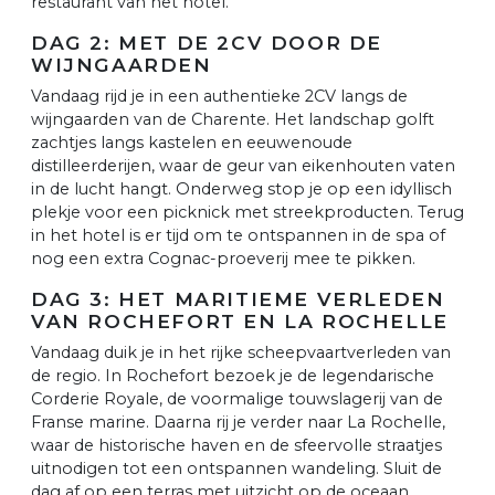
restaurant van het hotel.
DAG 2: MET DE 2CV DOOR DE
WIJNGAARDEN
Vandaag rijd je in een authentieke 2CV langs de
wijngaarden van de Charente. Het landschap golft
zachtjes langs kastelen en eeuwenoude
distilleerderijen, waar de geur van eikenhouten vaten
in de lucht hangt. Onderweg stop je op een idyllisch
plekje voor een picknick met streekproducten. Terug
in het hotel is er tijd om te ontspannen in de spa of
nog een extra Cognac-proeverij mee te pikken.
DAG 3: HET MARITIEME VERLEDEN
VAN ROCHEFORT EN LA ROCHELLE
Vandaag duik je in het rijke scheepvaartverleden van
de regio. In Rochefort bezoek je de legendarische
Corderie Royale, de voormalige touwslagerij van de
Franse marine. Daarna rij je verder naar La Rochelle,
waar de historische haven en de sfeervolle straatjes
uitnodigen tot een ontspannen wandeling. Sluit de
dag af op een terras met uitzicht op de oceaan,