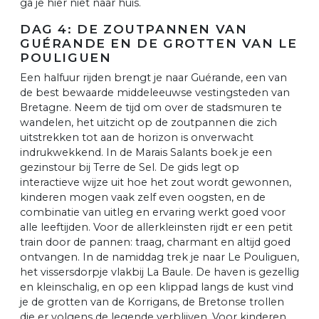
ga je hier niet naar huis.
DAG 4: DE ZOUTPANNEN VAN
GUÉRANDE EN DE GROTTEN VAN LE
POULIGUEN
Een halfuur rijden brengt je naar Guérande, een van
de best bewaarde middeleeuwse vestingsteden van
Bretagne. Neem de tijd om over de stadsmuren te
wandelen, het uitzicht op de zoutpannen die zich
uitstrekken tot aan de horizon is onverwacht
indrukwekkend. In de Marais Salants boek je een
gezinstour bij Terre de Sel. De gids legt op
interactieve wijze uit hoe het zout wordt gewonnen,
kinderen mogen vaak zelf even oogsten, en de
combinatie van uitleg en ervaring werkt goed voor
alle leeftijden. Voor de allerkleinsten rijdt er een petit
train door de pannen: traag, charmant en altijd goed
ontvangen. In de namiddag trek je naar Le Pouliguen,
het vissersdorpje vlakbij La Baule. De haven is gezellig
en kleinschalig, en op een klippad langs de kust vind
je de grotten van de Korrigans, de Bretonse trollen
die er volgens de legende verblijven. Voor kinderen