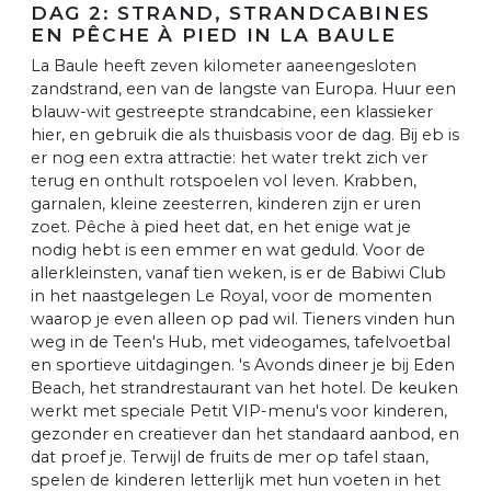
DAG 2: STRAND, STRANDCABINES
EN PÊCHE À PIED IN LA BAULE
La Baule heeft zeven kilometer aaneengesloten
zandstrand, een van de langste van Europa. Huur een
blauw-wit gestreepte strandcabine, een klassieker
hier, en gebruik die als thuisbasis voor de dag. Bij eb is
er nog een extra attractie: het water trekt zich ver
terug en onthult rotspoelen vol leven. Krabben,
garnalen, kleine zeesterren, kinderen zijn er uren
zoet. Pêche à pied heet dat, en het enige wat je
nodig hebt is een emmer en wat geduld. Voor de
allerkleinsten, vanaf tien weken, is er de Babiwi Club
in het naastgelegen Le Royal, voor de momenten
waarop je even alleen op pad wil. Tieners vinden hun
weg in de Teen's Hub, met videogames, tafelvoetbal
en sportieve uitdagingen. 's Avonds dineer je bij Eden
Beach, het strandrestaurant van het hotel. De keuken
werkt met speciale Petit VIP-menu's voor kinderen,
gezonder en creatiever dan het standaard aanbod, en
dat proef je. Terwijl de fruits de mer op tafel staan,
spelen de kinderen letterlijk met hun voeten in het