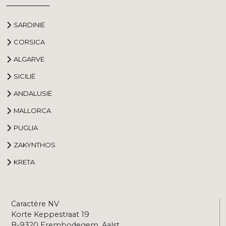
SARDINIË
CORSICA
ALGARVE
SICILIË
ANDALUSIË
MALLORCA
PUGLIA
ZAKYNTHOS
KRETA
Caractère NV
Korte Keppestraat 19
B-9320 Erembodegem, Aalst