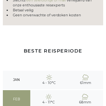
Slechts
één telefoontje of mail
verwijderd van
onze enthousiaste reisexperts
Betaal veilig
Geen onverwachte of verdoken kosten
BESTE REISPERIODE
JAN
4 - 10°C
61mm
FEB
4 - 11°C
68mm