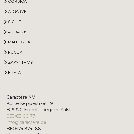
CORSICA
ALGARVE
SICILIË
ANDALUSIË
MALLORCA
PUGLIA
ZAKYNTHOS
KRETA
Caractère NV
Korte Keppestraat 19
B-9320 Erembodegem, Aalst
053/63 00 77
info@caractere.be
BE0474.874.188