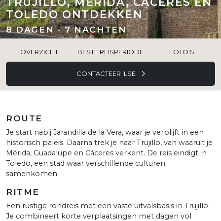
TRUJILLO, MÉRIDA, CÁCERES EN
TOLEDO ONTDEKKEN
8 DAGEN - 7 NACHTEN
OVERZICHT
BESTE REISPERIODE
FOTO'S
CONTACTEER ILSE
ROUTE
Je start nabij Jarandilla de la Vera, waar je verblijft in een
historisch paleis. Daarna trek je naar Trujillo, van waaruit je
Mérida, Guadalupe en Cáceres verkent. De reis eindigt in
Toledo, een stad waar verschillende culturen
samenkomen.
RITME
Een rustige rondreis met een vaste uitvalsbasis in Trujillo.
Je combineert korte verplaatsingen met dagen vol