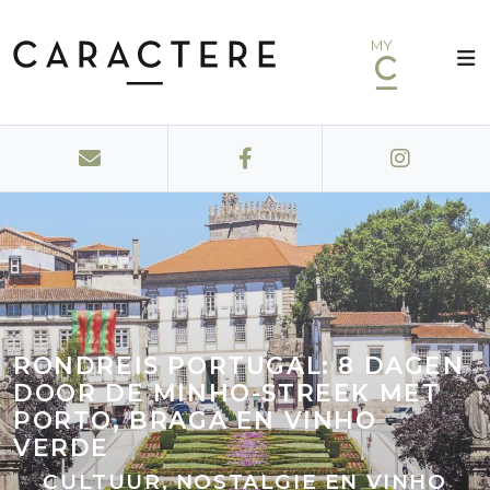
MY
RONDREIS PORTUGAL: 8 DAGEN
DOOR DE MINHO-STREEK MET
PORTO, BRAGA EN VINHO
VERDE
CULTUUR, NOSTALGIE EN VINHO