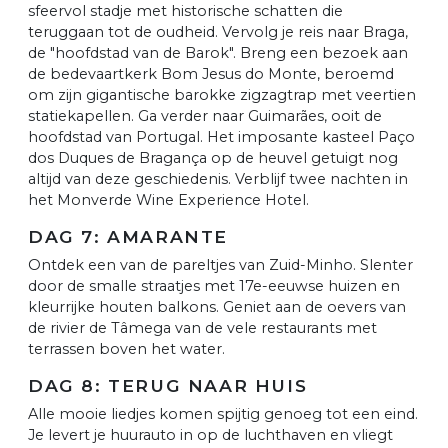
sfeervol stadje met historische schatten die
teruggaan tot de oudheid. Vervolg je reis naar Braga,
de "hoofdstad van de Barok". Breng een bezoek aan
de bedevaartkerk Bom Jesus do Monte, beroemd
om zijn gigantische barokke zigzagtrap met veertien
statiekapellen. Ga verder naar Guimarães, ooit de
hoofdstad van Portugal. Het imposante kasteel Paço
dos Duques de Bragança op de heuvel getuigt nog
altijd van deze geschiedenis. Verblijf twee nachten in
het Monverde Wine Experience Hotel.
DAG 7: AMARANTE
Ontdek een van de pareltjes van Zuid-Minho. Slenter
door de smalle straatjes met 17e-eeuwse huizen en
kleurrijke houten balkons. Geniet aan de oevers van
de rivier de Tâmega van de vele restaurants met
terrassen boven het water.
DAG 8: TERUG NAAR HUIS
Alle mooie liedjes komen spijtig genoeg tot een eind.
Je levert je huurauto in op de luchthaven en vliegt