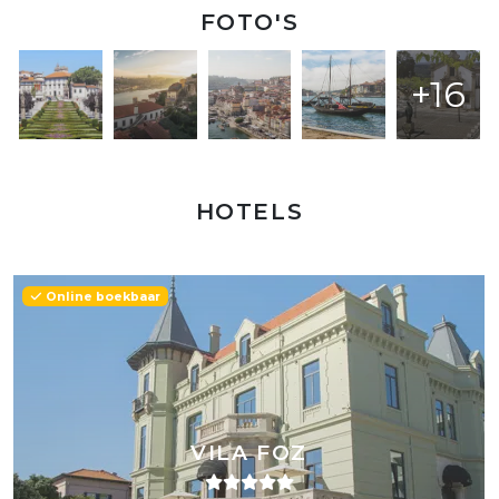
FOTO'S
+16
HOTELS
Online boekbaar
VILA FOZ