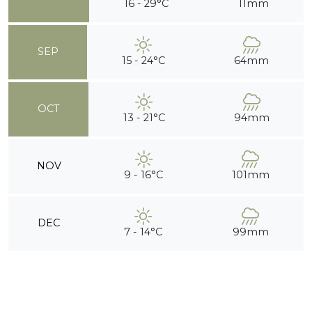
16 - 29°C
11mm
SEP
15 - 24°C
64mm
OCT
13 - 21°C
94mm
NOV
9 - 16°C
101mm
DEC
7 - 14°C
99mm