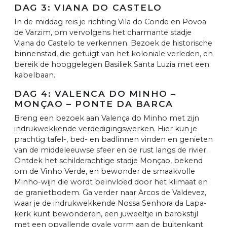
DAG 3: VIANA DO CASTELO
In de middag reis je richting Vila do Conde en Povoa
de Varzim, om vervolgens het charmante stadje
Viana do Castelo te verkennen. Bezoek de historische
binnenstad, die getuigt van het koloniale verleden, en
bereik de hooggelegen Basiliek Santa Luzia met een
kabelbaan.
DAG 4: VALENCA DO MINHO –
MONÇAO – PONTE DA BARCA
Breng een bezoek aan Valença do Minho met zijn
indrukwekkende verdedigingswerken. Hier kun je
prachtig tafel-, bed- en badlinnen vinden en genieten
van de middeleeuwse sfeer en de rust langs de rivier.
Ontdek het schilderachtige stadje Monçao, bekend
om de Vinho Verde, en bewonder de smaakvolle
Minho-wijn die wordt beïnvloed door het klimaat en
de granietbodem. Ga verder naar Arcos de Valdevez,
waar je de indrukwekkende Nossa Senhora da Lapa-
kerk kunt bewonderen, een juweeltje in barokstijl
met een opvallende ovale vorm aan de buitenkant