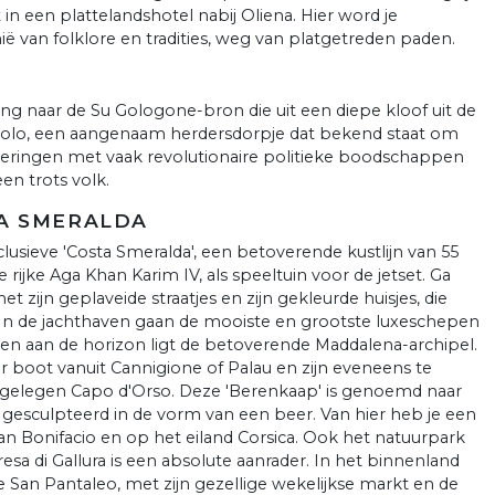
 in een plattelandshotel nabij Oliena. Hier word je
 van folklore en tradities, weg van platgetreden paden.
ng naar de Su Gologone-bron die uit een diepe kloof uit de
solo, een aangenaam herdersdorpje dat bekend staat om
deringen met vaak revolutionaire politieke boodschappen
en trots volk.
STA SMERALDA
clusieve 'Costa Smeralda', een betoverende kustlijn van 55
rijke Aga Khan Karim IV, als speeltuin voor de jetset. Ga
 zijn geplaveide straatjes en zijn gekleurde huisjes, die
 In de jachthaven gaan de mooiste en grootste luxeschepen
 en aan de horizon ligt de betoverende Maddalena-archipel.
r boot vanuit Cannigione of Palau en zijn eveneens te
 gelegen Capo d'Orso. Deze 'Berenkaap' is genoemd naar
d gesculpteerd in de vorm van een beer. Van hier heb je een
 Bonifacio en op het eiland Corsica. Ook het natuurpark
resa di Gallura is een absolute aanrader. In het binnenland
e San Pantaleo, met zijn gezellige wekelijkse markt en de