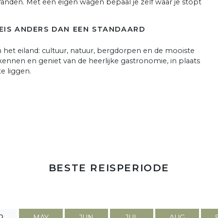
randen. Met een eigen wagen bepaal je zelf waar je stopt
EIS ANDERS DAN EEN STANDAARD
van het eiland: cultuur, natuur, bergdorpen en de mooiste
 kennen en geniet van de heerlijke gastronomie, in plaats
e liggen.
BESTE REISPERIODE
R
MAY
JUN
JUL
AUG