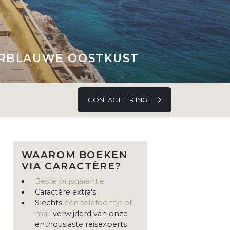
UURBLAUWE OOSTKUST
CONTACTEER INGE
WAAROM BOEKEN
VIA CARACTÈRE?
Beste prijsgarantie
Caractère extra's
Slechts
één telefoontje of
mail
verwijderd van onze
enthousiaste reisexperts