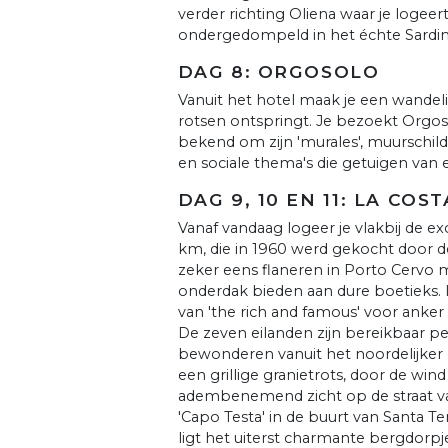
verder richting Oliena waar je logeert
ondergedompeld in het échte Sardinië
DAG 8: ORGOSOLO
Vanuit het hotel maak je een wandeli
rotsen ontspringt. Je bezoekt Orgo
bekend om zijn 'murales', muurschil
en sociale thema's die getuigen van e
DAG 9, 10 EN 11: LA CO
Vanaf vandaag logeer je vlakbij de ex
km, die in 1960 werd gekocht door de 
zeker eens flaneren in Porto Cervo met
onderdak bieden aan dure boetieks.
van 'the rich and famous' voor anker
De zeven eilanden zijn bereikbaar pe
bewonderen vanuit het noordelijker
een grillige granietrots, door de win
adembenemend zicht op de straat van
'Capo Testa' in de buurt van Santa Te
ligt het uiterst charmante bergdorpj