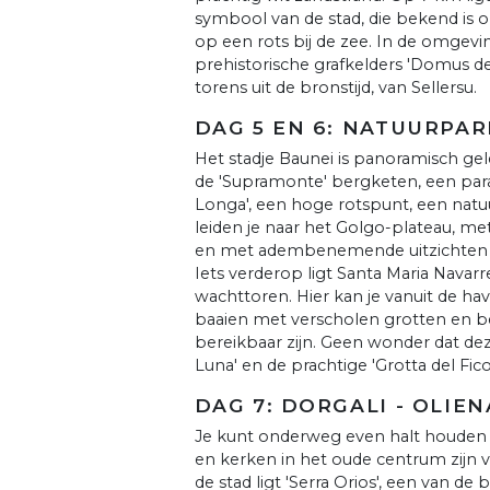
symbool van de stad, die bekend is o
op een rots bij de zee. In de omgeving
prehistorische grafkelders 'Domus de 
torens uit de bronstijd, van Sellersu.
DAG 5 EN 6: NATUURPA
Het stadje Baunei is panoramisch ge
de 'Supramonte' bergketen, een paradi
Longa', een hoge rotspunt, een nat
leiden je naar het Golgo-plateau, met
en met adembenemende uitzichten o
Iets verderop ligt Santa Maria Navarr
wachttoren. Hier kan je vanuit de 
baaien met verscholen grotten en be
bereikbaar zijn. Geen wonder dat deze 
Luna' en de prachtige 'Grotta del Fic
DAG 7: DORGALI - OLIEN
Je kunt onderweg even halt houden
en kerken in het oude centrum zijn 
de stad ligt 'Serra Orios', een van d