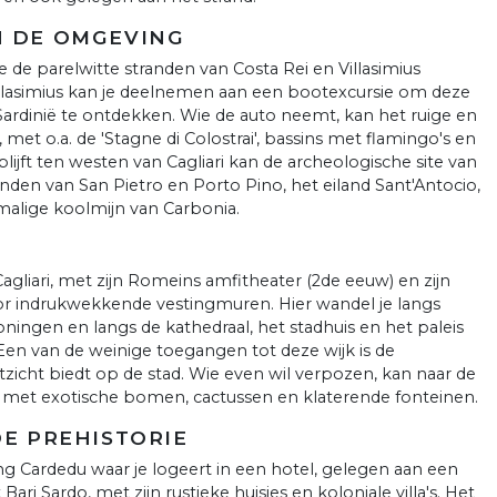
N DE OMGEVING
 je de parelwitte stranden van Costa Rei en Villasimius
llasimius kan je deelnemen aan een bootexcursie om deze
ardinië te ontdekken. Wie de auto neemt, kan het ruige en
et o.a. de 'Stagne di Colostrai', bassins met flamingo's en
ijft ten westen van Cagliari kan de archeologische site van
nden van San Pietro en Porto Pino, het eiland Sant'Antocio,
malige koolmijn van Carbonia.
gliari, met zijn Romeins amfitheater (2de eeuw) en zijn
oor indrukwekkende vestingmuren. Hier wandel je langs
ningen en langs de kathedraal, het stadhuis en het paleis
Een van de weinige toegangen tot deze wijk is de
tzicht biedt op de stad. Wie even wil verpozen, kan naar de
t met exotische bomen, cactussen en klaterende fonteinen.
DE PREHISTORIE
g Cardedu waar je logeert in een hotel, gelegen aan een
ari Sardo, met zijn rustieke huisjes en koloniale villa's. Het