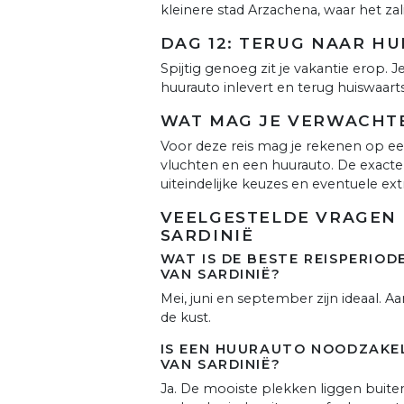
kleinere stad Arzachena, waar het zal
DAG 12: TERUG NAAR HU
Spijtig genoeg zit je vakantie erop. J
huurauto inlevert en terug huiswaarts
WAT MAG JE VERWACHT
Voor deze reis mag je rekenen op een 
vluchten en een huurauto. De exacte pr
uiteindelijke keuzes en eventuele extr
VEELGESTELDE VRAGEN 
SARDINIË
WAT IS DE BESTE REISPERIO
VAN SARDINIË?
Mei, juni en september zijn ideaal
de kust.
IS EEN HUURAUTO NOODZAKEL
VAN SARDINIË?
Ja. De mooiste plekken liggen buit