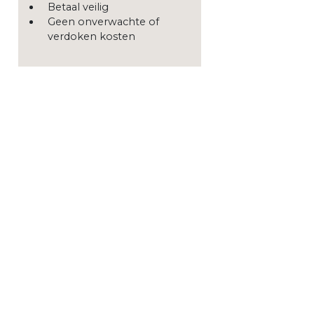
Betaal veilig
Geen onverwachte of
verdoken kosten