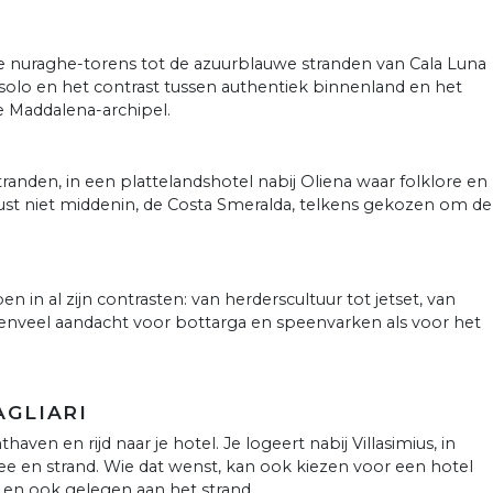
e nuraghe-torens tot de azuurblauwe stranden van Cala Luna
solo en het contrast tussen authentiek binnenland en het
 Maddalena-archipel.
tranden, in een plattelandshotel nabij Oliena waar folklore en
wust niet middenin, de Costa Smeralda, telkens gekozen om de
pen in al zijn contrasten: van herderscultuur tot jetset, van
venveel aandacht voor bottarga en speenvarken als voor het
AGLIARI
aven en rijd naar je hotel. Je logeert nabij Villasimius, in
ee en strand. Wie dat wenst, kan ook kiezen voor een hotel
 en ook gelegen aan het strand.