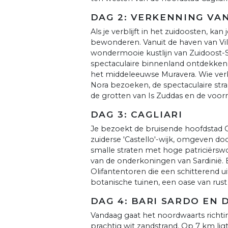
DAG 2: VERKENNING VA
Als je verblijft in het zuidoosten, kan
bewonderen. Vanuit de haven van Vi
wondermooie kustlijn van Zuidoost-S
spectaculaire binnenland ontdekken, m
het middeleeuwse Muravera. Wie verbl
Nora bezoeken, de spectaculaire stra
de grotten van Is Zuddas en de voor
DAG 3: CAGLIARI
Je bezoekt de bruisende hoofdstad Ca
zuiderse 'Castello'-wijk, omgeven d
smalle straten met hoge patriciërswo
van de onderkoningen van Sardinië. 
Olifantentoren die een schitterend ui
botanische tuinen, een oase van rus
DAG 4: BARI SARDO EN 
Vandaag gaat het noordwaarts richtin
prachtig wit zandstrand. Op 7 km ligt B