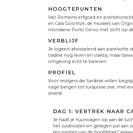
HOOGTEPUNTEN
Van Romeins erfgoed en prehistorisch
en Cala Goloritzè, de murales van Orgo
mondaine Porto Cervo met zicht op de
VERBLIJF
Je logeert afwisselend aan parelwitte s
traditie nog leven en vlakbij, maar be
omgeving écht te beleven.
PROFIEL
Voor reizigers die Sardinië willen begrij
ruige bergen tot turquoise zee, met e
strand.
DAG 1: VERTREK NAAR C
Je haalt je huurwagen op aan de luchth
het zuidoosten en gelegen pal aan z
ten westen van de hoofdstad Cagliari