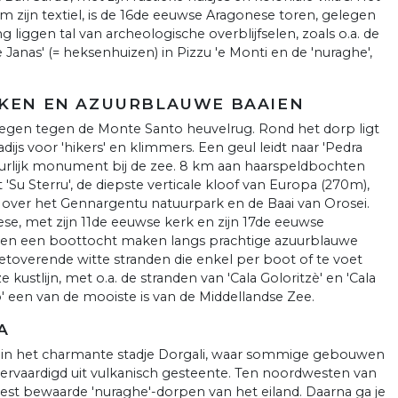
m zijn textiel, is de 16de eeuwse Aragonese toren, gelegen
 liggen tal van archeologische overblijfselen, zoals o.a. de
Janas' (= heksenhuizen) in Pizzu 'e Monti en de 'nuraghe',
RKEN EN AZUURBLAUWE BAAIEN
legen tegen de Monte Santo heuvelrug. Rond het dorp ligt
js voor 'hikers' en klimmers. Een geul leidt naar 'Pedra
uurlijk monument bij de zee. 8 km aan haarspeldbochten
 'Su Sterru', de diepste verticale kloof van Europa (270m),
ver het Gennargentu natuurpark en de Baai van Orosei.
ese, met zijn 11de eeuwse kerk en zijn 17de eeuwse
haven een boottocht maken langs prachtige azuurblauwe
toverende witte stranden die enkel per boot of te voet
kustlijn, met o.a. de stranden van 'Cala Goloritzè' en 'Cala
o' een van de mooiste is van de Middellandse Zee.
A
 in het charmante stadje Dorgali, waar sommige gebouwen
vervaardigd uit vulkanisch gesteente. Ten noordwesten van
e best bewaarde 'nuraghe'-dorpen van het eiland. Daarna ga je