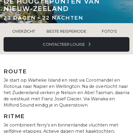
DE HOOGTEPUNTEN VAN
NIEUW-ZEELAND
23 DAGEN - 22 NACHTEN
OVERZICHT
BESTE REISPERIODE
FOTO'S
CONTACTEER LOUISE
ROUTE
Je start op Waiheke Island en reist via Coromandel en
Rotorua naar Napier en Wellington. Na de overtocht naar
het Zuidereiland verken je Nelson en Abel Tasman, daarna
de westkust met Franz Josef Glacier. Via Wanaka en
Milford Sound eindig je in Queenstown.
RITME
Je combineert ferry’s en binnenlandse vluchten met
selfdrive-etappes. Actieve dagen met kajaktochten,