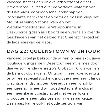
Vandaag staat er een unieke jetboottocht ophet
programma. Je vaart over de vertakte wateren van
de Dart River, door iconische landschappen,
imposante bergketens en oeroude bossen, diep het
Mount Aspiring National Park en het
Werelderfgoedgebied Te Wāhipounamu in.
Deskundige gidsen aan boord delen verhalen over de
geschiedenis van het gebied, het Greenstone-pad en
de legendes van de Māori.
DAG 22: QUEENSTOWN WIJNTOUR
Vandaag proef je bekroonde wijnen bij vier exclusieve
boutique wijngaarden. Deze tour neemt je mee door
drie verschillende wijnregio's: Gibbston, Cromwell en
de Bannockburn-vallei. Ontspan in een luxe voertuig
terwijl een specialistische wijngids je meeneemt langs
prachtige landschappen. Geniet van een lunch bij
een gerenommeerd wijngoedrestaurant, inclusief
een heerlijke antipastischotel met verse, lokale
producten en een glas premium wijn naar keuze.
Daarnaast kan je ook het oude centrum van