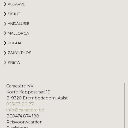
ALGARVE
SICILIË
ANDALUSIË
MALLORCA
PUGLIA
ZAKYNTHOS
KRETA
Caractère NV
Korte Keppestraat 19
B-9320 Erembodegem, Aalst
053/63 00 77
info@caractere.be
BE0474.874.188
Reisvoorwaarden