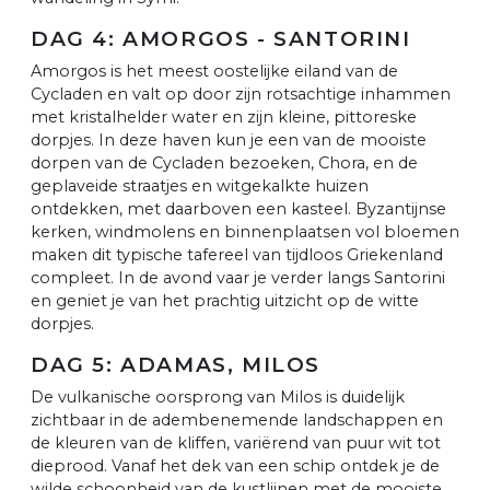
DAG 4: AMORGOS - SANTORINI
Amorgos is het meest oostelijke eiland van de
Cycladen en valt op door zijn rotsachtige inhammen
met kristalhelder water en zijn kleine, pittoreske
dorpjes. In deze haven kun je een van de mooiste
dorpen van de Cycladen bezoeken, Chora, en de
geplaveide straatjes en witgekalkte huizen
ontdekken, met daarboven een kasteel. Byzantijnse
kerken, windmolens en binnenplaatsen vol bloemen
maken dit typische tafereel van tijdloos Griekenland
compleet. In de avond vaar je verder langs Santorini
en geniet je van het prachtig uitzicht op de witte
dorpjes.
DAG 5: ADAMAS, MILOS
De vulkanische oorsprong van Milos is duidelijk
zichtbaar in de adembenemende landschappen en
de kleuren van de kliffen, variërend van puur wit tot
dieprood. Vanaf het dek van een schip ontdek je de
wilde schoonheid van de kustlijnen met de mooiste