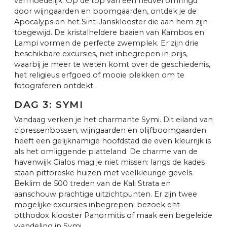
vermoedelijk. Op de top van een heuvel omringd
door wijngaarden en boomgaarden, ontdek je de
Apocalyps en het Sint-Jansklooster die aan hem zijn
toegewijd. De kristalheldere baaien van Kambos en
Lampi vormen de perfecte zwemplek. Er zijn drie
beschikbare excursies, niet inbegrepen in prijs,
waarbij je meer te weten komt over de geschiedenis,
het religieus erfgoed of mooie plekken om te
fotograferen ontdekt.
DAG 3: SYMI
Vandaag verken je het charmante Symi. Dit eiland van
cipressenbossen, wijngaarden en olijfboomgaarden
heeft een gelijknamige hoofdstad die even kleurrijk is
als het omliggende platteland. De charme van de
havenwijk Gialos mag je niet missen: langs de kades
staan pittoreske huizen met veelkleurige gevels.
Beklim de 500 treden van de Kali Strata en
aanschouw prachtige uitzichtpunten. Er zijn twee
mogelijke excursies inbegrepen: bezoek eht
otthodox klooster Panormitis of maak een begeleide
wandeling in Symi.